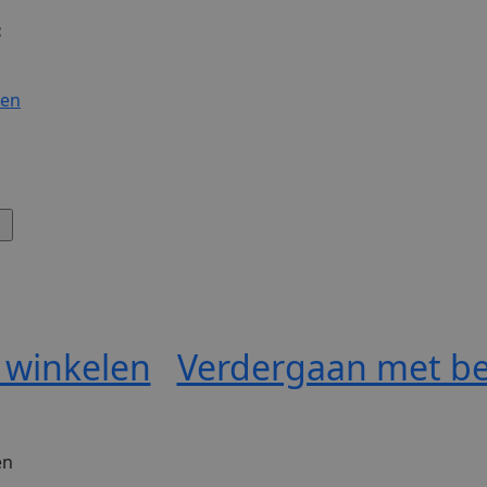
:
gen
 winkelen
Verdergaan met be
ën