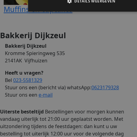
DETAILS WEERGEVEN
Muffins en cupcakes
Strikt noodzakelijk
Prestatie
Targeting
Functi
Bakkerij Dijkzeul
Strikt noodzakelijke cookies maken de kernfunctionaliteiten v
website mogelijk, zoals gebruikersaanmelding en accountbehee
Bakkerij Dijkzeul
website kan niet goed worden gebruikt zonder de strikt noodza
cookies.
Kromme Spieringweg 535
Naam
Aanbieder / Domein
Verva
2141AK Vijfhuizen
ASP.NET_SessionId
Se
Microsoft Corporation
Heeft u vragen?
webshop.bakkerijdijkzeul.nl
Bel
023-5581329
Stuur ons een (bericht via) whatsApp:
0623179328
Stuur ons een
e-mail
Uiterste besteltijd
Bestellingen voor morgen kunnen
vandaag uiterlijk tot 21:00 uur geplaatst worden. Met
uitzondering tijdens de feestdagen: dan kunt u uw
CookieScriptConsent
3 ma
CookieScript
bestelling tot uiterlijk 12:00 uur voor de volgende dag
webshop.bakkerijdijkzeul.nl