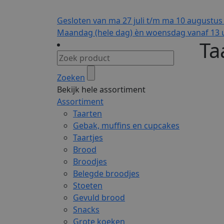
Gesloten van ma 27 juli t/m ma 10 augustus
Maandag (hele dag) èn woensdag vanaf 13 u
Ta
Zoeken
Bekijk hele assortiment
Assortiment
Taarten
Gebak, muffins en cupcakes
Taartjes
Brood
Broodjes
Belegde broodjes
Stoeten
Gevuld brood
Snacks
Grote koeken