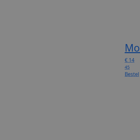
Mok
€
14
45
Bestel