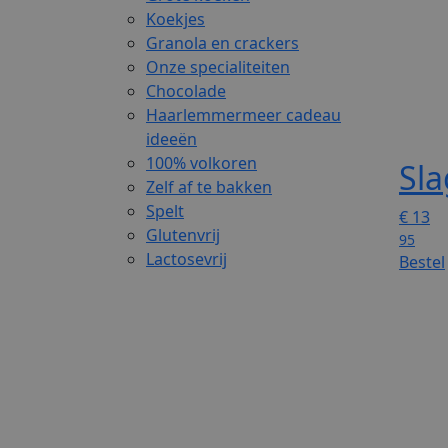
Koekjes
Granola en crackers
Onze specialiteiten
Chocolade
Haarlemmermeer cadeau
ideeën
100% volkoren
Sla
Zelf af te bakken
Spelt
€
13
Glutenvrij
95
Lactosevrij
Bestel