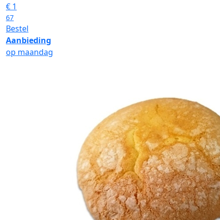
€
1
67
Bestel
Aanbieding
op maandag