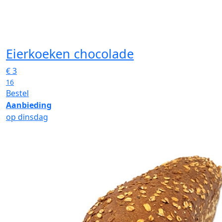
Eierkoeken chocolade
€
3
16
Bestel
Aanbieding
op dinsdag