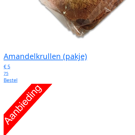
Amandelkrullen (pakje)
€
5
75
Bestel