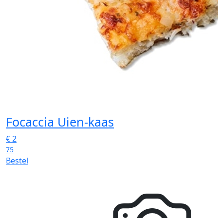
Focaccia Uien-kaas
€
2
75
Bestel