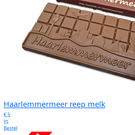
Haarlemmermeer reep melk
€
5
95
Bestel