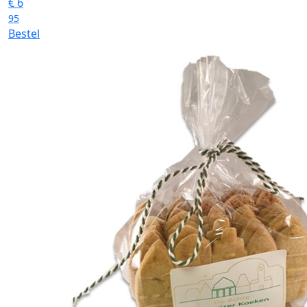
€
6
95
Bestel