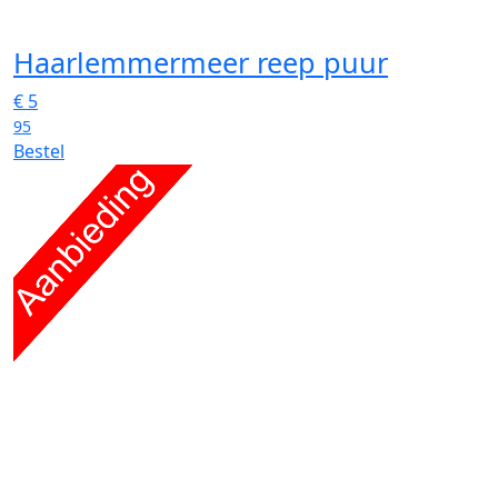
Haarlemmermeer reep puur
€
5
95
Bestel