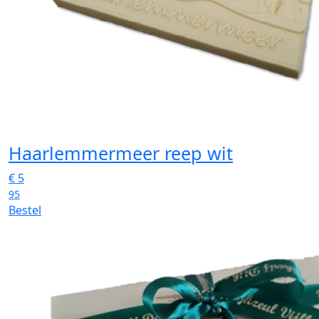
Haarlemmermeer reep wit
€
5
95
Bestel