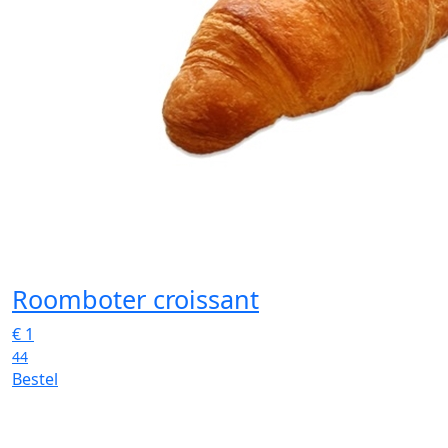
Roomboter croissant
€
1
44
Bestel