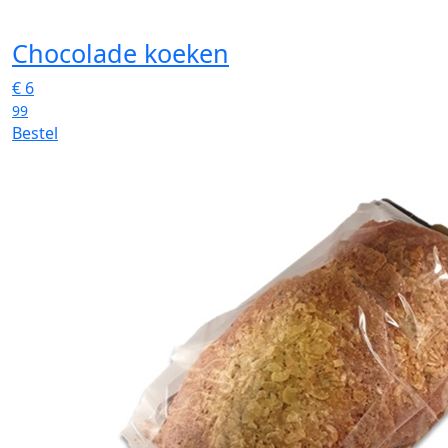
Chocolade koeken
€
6
99
Bestel