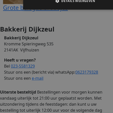
DETAILS WEERGEVEN
Grote belegde broodjes
Strikt noodzakelijk
Prestatie
Targeting
Functi
Bakkerij Dijkzeul
Strikt noodzakelijke cookies maken de kernfunctionaliteiten v
website mogelijk, zoals gebruikersaanmelding en accountbehee
Bakkerij Dijkzeul
website kan niet goed worden gebruikt zonder de strikt noodza
cookies.
Kromme Spieringweg 535
Naam
Aanbieder / Domein
Verva
2141AK Vijfhuizen
ASP.NET_SessionId
Se
Microsoft Corporation
Heeft u vragen?
webshop.bakkerijdijkzeul.nl
Bel
023-5581329
Stuur ons een (bericht via) whatsApp:
0623179328
Stuur ons een
e-mail
Uiterste besteltijd
Bestellingen voor morgen kunnen
vandaag uiterlijk tot 21:00 uur geplaatst worden. Met
uitzondering tijdens de feestdagen: dan kunt u uw
CookieScriptConsent
3 ma
CookieScript
bestelling tot uiterlijk 12:00 uur voor de volgende dag
webshop.bakkerijdijkzeul.nl