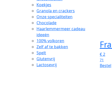
Koekjes
Granola en crackers
Onze specialiteiten
Chocolade
Haarlemmermeer cadeau
ideeën
100% volkoren
Fra
Zelf af te bakken
Spelt
€
2
Glutenvrij
71
Lactosevrij
Bestel