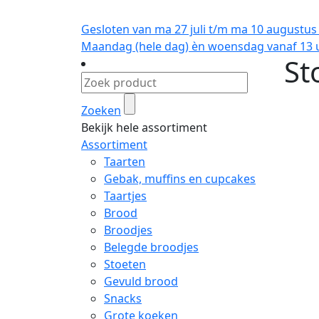
Gesloten van ma 27 juli t/m ma 10 augustus
Maandag (hele dag) èn woensdag vanaf 13 u
St
Zoeken
Bekijk hele assortiment
Assortiment
Taarten
Gebak, muffins en cupcakes
Taartjes
Brood
Broodjes
Belegde broodjes
Stoeten
Gevuld brood
Snacks
Grote koeken