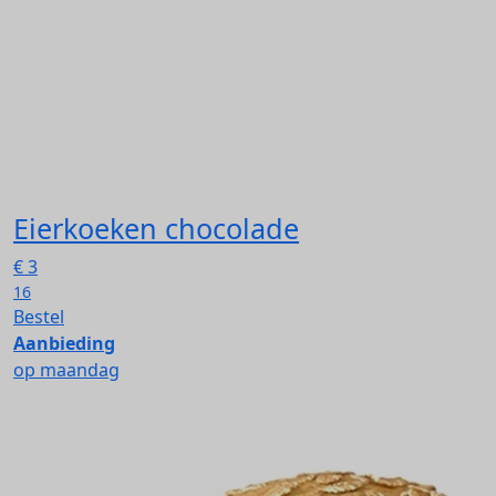
Eierkoeken chocolade
€
3
16
Bestel
Aanbieding
op maandag