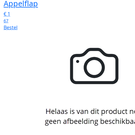
Appelflap
€
1
67
Bestel