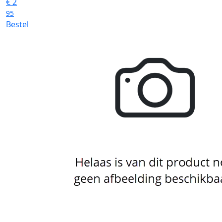
€
2
95
Bestel