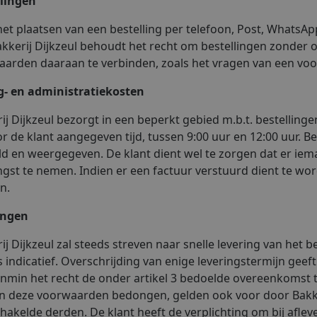
llingen
et plaatsen van een bestelling per telefoon, Post, WhatsAp
Bakkerij Dijkzeul behoudt het recht om bestellingen zonder
arden daaraan te verbinden, zoals het vragen van een voor
g- en administratiekosten
ij Dijkzeul bezorgt in een beperkt gebied m.b.t. bestellin
r de klant aangegeven tijd, tussen 9:00 uur en 12:00 uur
d en weergegeven. De klant dient wel te zorgen dat er iema
gst te nemen. Indien er een factuur verstuurd dient te w
n.
ingen
ij Dijkzeul zal steeds streven naar snelle levering van het 
s indicatief. Overschrijding van enige leveringstermijn gee
nmin het recht de onder artikel 3 bedoelde overeenkomst t
in deze voorwaarden bedongen, gelden ook voor door Bakker
hakelde derden. De klant heeft de verplichting om bij afle