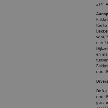
2141 A
Aansp
Bakker
toe te
Bakker
voorli
en/of 
Dijkze
en med
tussen
Bakker
door B
Diver
De kla
door B
garand