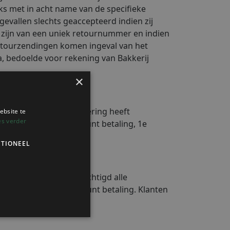
ks met in acht name van de specifieke
evallen slechts geaccepteerd indien zij
ien zijn van een uniek retournummer en indien
etourzendingen komen ingeval van het
a, bedoelde voor rekening van Bakkerij
de klant, zodra de aflevering heeft
nt aan al zijn onder punt betaling, 1e
 Bakkerij Dijkzeul gerechtigd alle
ten zoals bedoeld in punt betaling. Klanten