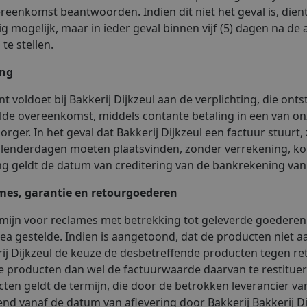
reenkomst beantwoorden. Indien dit niet het geval is, dient
g mogelijk, maar in ieder geval binnen vijf (5) dagen na de a
 te stellen.
ing
nt voldoet bij Bakkerij Dijkzeul aan de verplichting, die ont
de overeenkomst, middels contante betaling in een van onze
orger. In het geval dat Bakkerij Dijkzeul een factuur stuurt,
alenderdagen moeten plaatsvinden, zonder verrekening, ko
ng geldt de datum van creditering van de bankrekening van 
mes, garantie en retourgoederen
mijn voor reclames met betrekking tot geleverde goederen 
nea gestelde. Indien is aangetoond, dat de producten niet
ij Dijkzeul de keuze de desbetreffende producten tegen r
 producten dan wel de factuurwaarde daarvan te restituere
ten geldt de termijn, die door de betrokken leverancier va
nd vanaf de datum van aflevering door Bakkerij Bakkerij Di