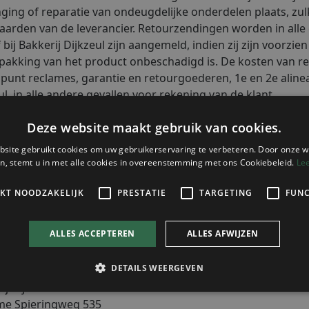
ging of reparatie van ondeugdelijke onderdelen plaats, zul
arden van de leverancier. Retourzendingen worden in alle g
 bij Bakkerij Dijkzeul zijn aangemeld, indien zij zijn voorz
pakking van het product onbeschadigd is. De kosten van r
punt reclames, garantie en retourgoederen, 1e en 2e aline
ul, in alle andere gevallen voor rekening van de klant.
racht van risico en eigendom
sico van het geleverde gaat van Bakkerij Dijkzeul over naar 
gevonden. De eigendom gaat evenwel pas over, indien de kla
 bedoelde verplichtingen heeft voldaan.
gegevens
 de klant aan Bakkerij Dijkzeul opgave doet van een adres is
lingen aan dat adres te verzenden met behoud van alle rech
erplicht adreswijzigingen schriftelijk te melden aan
ij Dijkzeul
e Spieringweg 535