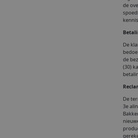
de ove
spoedi
kennis
Betal
De kla
bedoel
de bez
(30) k
betali
Recla
De ter
3e ali
Bakker
nieuwe
produc
gereke