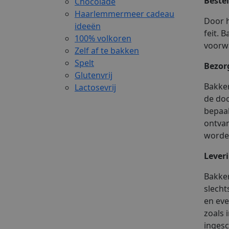
Beste
Chocolade
Haarlemmermeer cadeau
Door h
ideeën
feit. 
100% volkoren
voorwa
Zelf af te bakken
Spelt
Bezor
Glutenvrij
Bakker
Lactosevrij
de doo
bepaal
ontvan
worde
Lever
Bakker
slecht
en eve
zoals 
ingesc