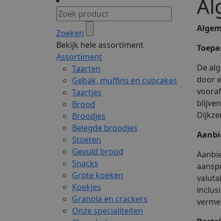
Al
Algem
Zoeken
Bekijk hele assortiment
Toepa
Assortiment
De alg
Taarten
door e
Gebak, muffins en cupcakes
vooraf
Taartjes
blijve
Brood
Dijkze
Broodjes
Belegde broodjes
Aanbi
Stoeten
Gevuld brood
Aanbie
Snacks
aanspr
Grote koeken
valuta
Koekjes
inclus
Granola en crackers
vermel
Onze specialiteiten