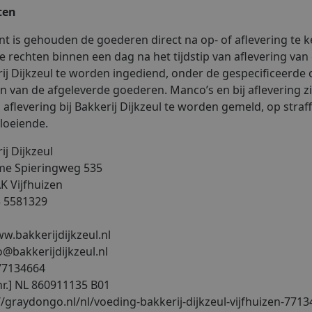
ten
nt is gehouden de goederen direct na op- of aflevering te k
le rechten binnen een dag na het tijdstip van aflevering van g
ij Dijkzeul te worden ingediend, onder de gespecificeerde
n van de afgeleverde goederen. Manco’s en bij aflevering 
 aflevering bij Bakkerij Dijkzeul te worden gemeld, op straff
loeiende.
ij Dijkzeul
e Spieringweg 535
K Vijfhuizen
3 5581329
w.bakkerijdijkzeul.nl
fo@bakkerijdijkzeul.nl
77134664
r.] NL 860911135 B01
//graydongo.nl/nl/voeding-bakkerij-dijkzeul-vijfhuizen-771