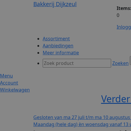
Bakkerij Dijkzeul
Items
0
Inlog
Assortiment
Aanbiedingen
Meer informatie
Zoeken
Menu
Account
Winkelwagen
Verder
Gesloten van ma 27 juli t/m ma 10 augustus
Maandag (hele dag) èn woensdag vanaf 13 u