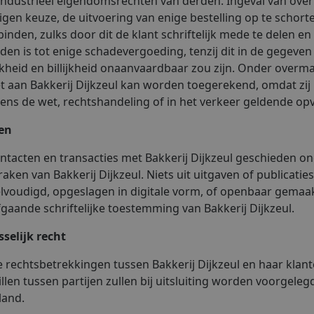
industrieel eigendomsrechten van derden. Ingeval van overm
igen keuze, de uitvoering van enige bestelling op te schor
binden, zulks door dit de klant schriftelijk mede te delen en
en is tot enige schadevergoeding, tenzij dit in de gegev
jkheid en billijkheid onaanvaardbaar zou zijn. Onder over
et aan Bakkerij Dijkzeul kan worden toegerekend, omdat zij 
ens de wet, rechtshandeling of in het verkeer geldende op
en
ontacten en transacties met Bakkerij Dijkzeul geschieden o
aken van Bakkerij Dijkzeul. Niets uit uitgaven of publicati
lvoudigd, opgeslagen in digitale vorm, of openbaar gemaa
gaande schriftelijke toestemming van Bakkerij Dijkzeul.
selijk recht
e rechtsbetrekkingen tussen Bakkerij Dijkzeul en haar klan
llen tussen partijen zullen bij uitsluiting worden voorgele
land.