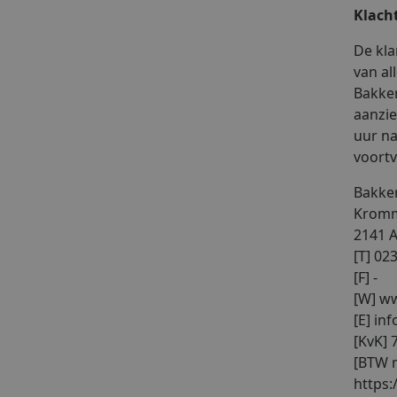
Klach
De kla
van al
Bakker
aanzie
uur na
voortv
Bakker
Kromm
2141 A
[T] 02
[F] -
[W] ww
[E] in
[KvK] 
[BTW n
https: