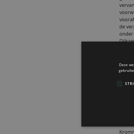
vervan
voorwa
vooraf
de ver
onder 
Dijkze
Overd
Het ri
plaats
alinea
Klant
Indien
bestel
zijn v
Bakker
Kromm