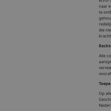
en/of 
naar e
te ont
gehoud
redeli
die ni
kracht
Recht
Alle c
aanspr
vervee
vooraf
Toepas
Op all
Geschi
Neder