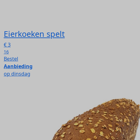
Eierkoeken spelt
€
3
16
Bestel
Aanbieding
op dinsdag