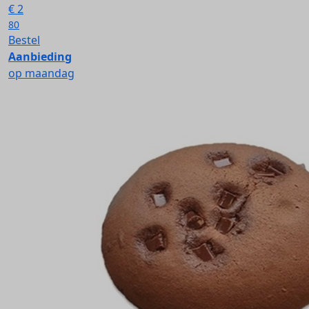
€
2
80
Bestel
Aanbieding
op maandag