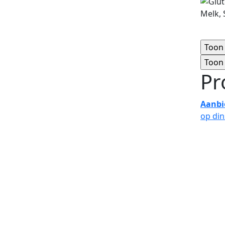
Melk, 
Pr
Aanbi
op di