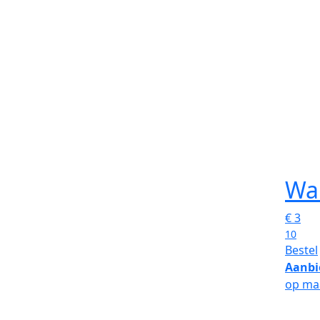
Wa
€
3
10
Bestel
Aanbi
op ma