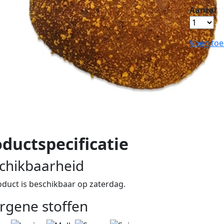
Aantal
Voeg toe
ductspecificatie
chikbaarheid
oduct is beschikbaar op zaterdag.
ergene stoffen