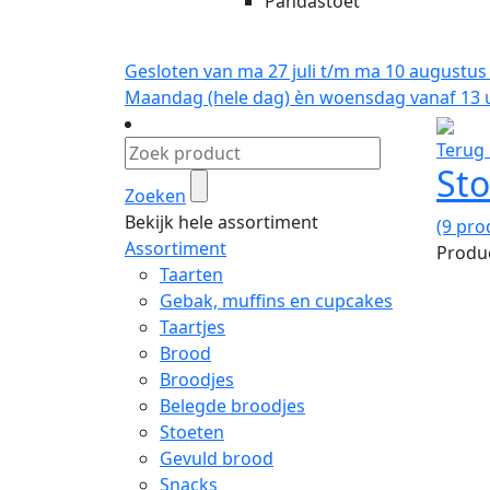
Pandastoet
Gesloten van ma 27 juli t/m ma 10 augustus
Maandag (hele dag) èn woensdag vanaf 13 u
Terug 
St
Zoeken
Bekijk hele assortiment
(9 pro
Assortiment
Produc
Taarten
Gebak, muffins en cupcakes
Taartjes
Brood
Broodjes
Belegde broodjes
Stoeten
Gevuld brood
Snacks