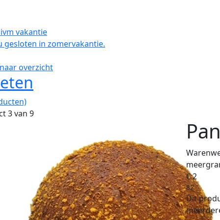
 ivm vakantie
 gesloten in zomervakantie.
naar overzicht
oeten
ducten)
t 3 van 9
Pan
Warenwet
meergra
€ 2
82
Dit produ
meerdere