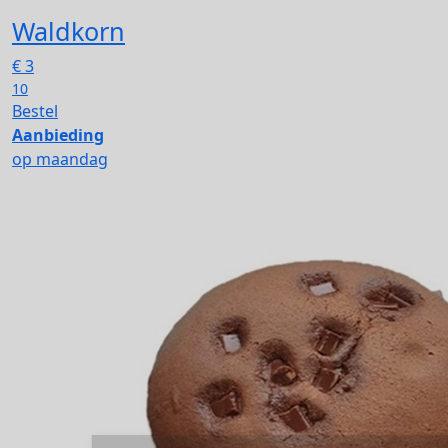
Waldkorn
€
3
10
Bestel
Aanbieding
op maandag