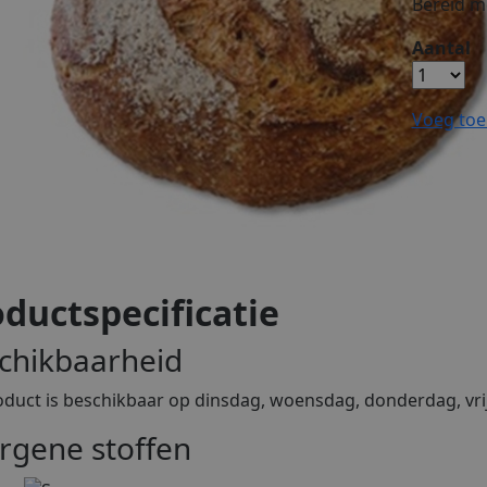
Bereid m
Aantal
Voeg toe
ductspecificatie
chikbaarheid
oduct is beschikbaar op dinsdag, woensdag, donderdag, vri
ergene stoffen