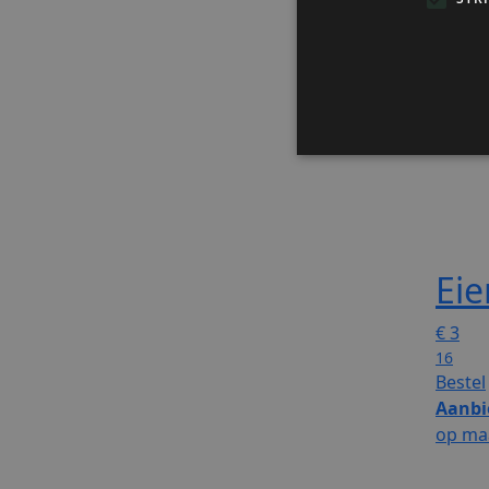
Eie
€
3
16
Bestel
Aanbi
op ma