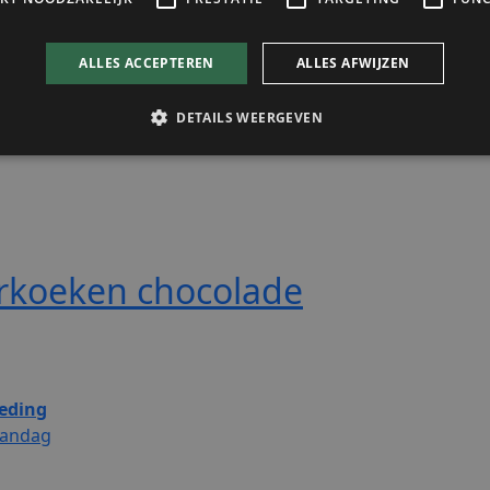
rkoeken chocolade
eding
andag