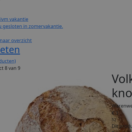
e
 ivm vakantie
 gesloten in zomervakantie.
naar overzicht
oeten
ducten)
t 8 van 9
Vol
kno
Warenwet
€ 3
52
Dit produ