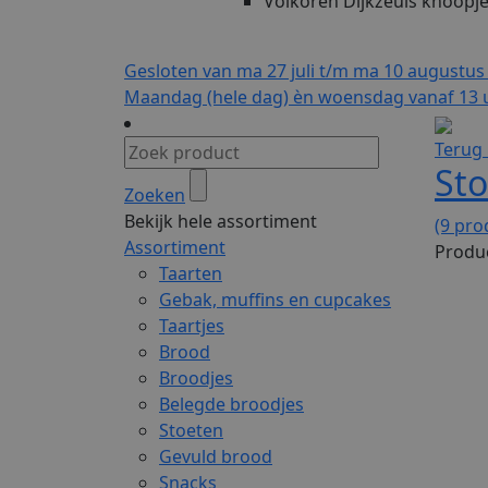
Volkoren Dijkzeuls knoopj
Gesloten van ma 27 juli t/m ma 10 augustus
Maandag (hele dag) èn woensdag vanaf 13 u
Terug 
St
Zoeken
Bekijk hele assortiment
(9 pro
Assortiment
Produc
Taarten
Gebak, muffins en cupcakes
Taartjes
Brood
Broodjes
Belegde broodjes
Stoeten
Gevuld brood
Snacks