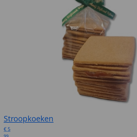
Stroopkoeken
€
5
99