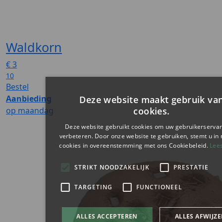
Waldkorn
€
3
10
Bestel
Aanbieding
op maandag