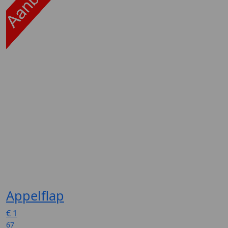
Appelflap
€
1
67