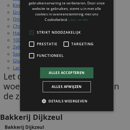
gebruikerservaring te verbeteren. Door onze
Koekjes
website te gebruiken, stemt u in met alle
Granola en crackers
cookies in overeenstemming met ons
Onze specialiteiten
Cookiebeleid.
Lees verder
Chocolade
STRIKT NOODZAKELIJK
Haarlemmermeer cadeau ideeën
100% volkoren
PRESTATIE
TARGETING
Zelf af te bakken
Spelt
FUNCTIONEEL
Glutenvrij
Lactosevrij
ALLES ACCEPTEREN
Let op! Op maandag en
woensdagmiddag gesloten in
ALLES AFWIJZEN
de zomervakantie!
DETAILS WEERGEVEN
Bakkerij Dijkzeul
Strikt noodzakelijk
Prestatie
Targeting
Bakkerij Dijkzeul