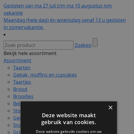
Gesloten van ma 27 juli t/m ma 10 augustus ivm
vakantie
Maandag (hele dag) èn woensdag vanaf 13 u gesloten
in zomervakantie.
Zoeken
Bekijk hele assortiment
Assortiment
Taarten
Gebak, muffins en cupcakes
Taartjes
Brood
Broodjes
Belegde broodjes
×
Stoeten
Deze website maakt
Gevuld brood
gebruik van cookies.
Snacks
Deze website gebruikt cookies om uw
Grote koeken