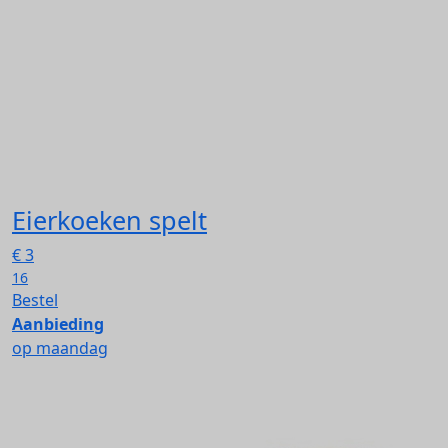
Eierkoeken spelt
€
3
16
Bestel
Aanbieding
op maandag