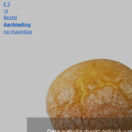
€
3
16
Bestel
Aanbieding
op maandag