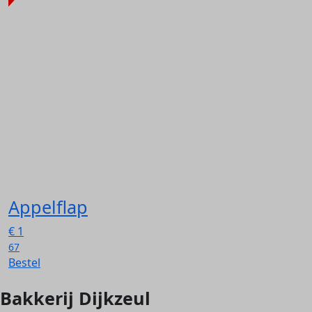
Appelflap
€
1
67
Bestel
Bakkerij Dijkzeul